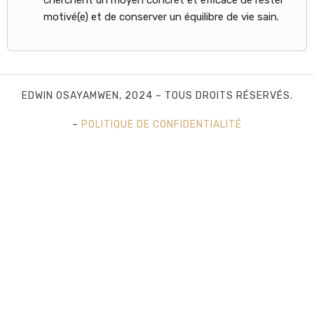
cherchent un moyen concret et efficace de rester
motivé(e) et de conserver un équilibre de vie sain.
EDWIN OSAYAMWEN, 2024 – TOUS DROITS RÉSERVÉS.
–
POLITIQUE DE CONFIDENTIALITÉ
SHARE THIS SELECTION
Tweet
LinkedIn