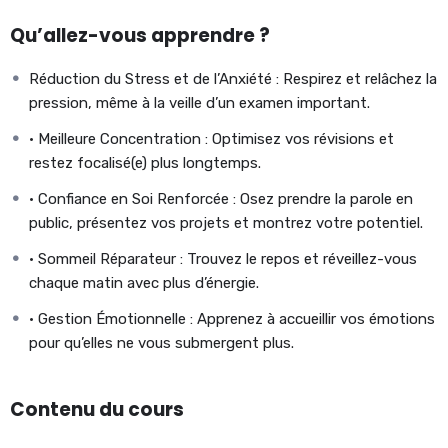
simple pour soulager la pression, clarifier votre esprit et
Qu’allez-vous apprendre ?
cultiver votre confiance ? C’est précisément ce que nous vous
proposons avec cette
Série de Méditations
, spécialement
Réduction du Stress et de l’Anxiété : Respirez et relâchez la
conçue pour accompagner votre quotidien étudiant et vous
pression, même à la veille d’un examen important.
aider à gérer chaque moment clé.
• Meilleure Concentration : Optimisez vos révisions et
restez focalisé(e) plus longtemps.
• Confiance en Soi Renforcée : Osez prendre la parole en
public, présentez vos projets et montrez votre potentiel.
• Sommeil Réparateur : Trouvez le repos et réveillez-vous
chaque matin avec plus d’énergie.
• Gestion Émotionnelle : Apprenez à accueillir vos émotions
pour qu’elles ne vous submergent plus.
Contenu du cours