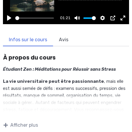
01:21
PLAY
MUTE
SETTINGS
PIP
EN
FU
Infos sur le cours
Avis
À propos du cours
Étudiant Zen : Méditations pour Réussir sans Stress
La vie universitaire peut être passionnante
, mais elle
est aussi semée de défis : examens successifs, pression des
résultats, manque de sommeil, organisation du temps, vie
sociale à gérer… Autant de facteurs qui peuvent engendrer
stress, fatigue et découragement. Vous reconnaissez-vous
dans ces situations ?
Afficher plus
Imaginez un instant : et si vous aviez, chaque jour, un outil