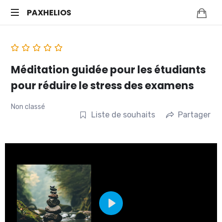
PAXHELIOS
Méditation
guidée,
auto-
hypnose
Méditation guidée pour les étudiants
et
pour réduire le stress des examens
bien-
être
Non classé
mental
Liste de souhaits
Partager
—
Séances
en
ligne
PLAY