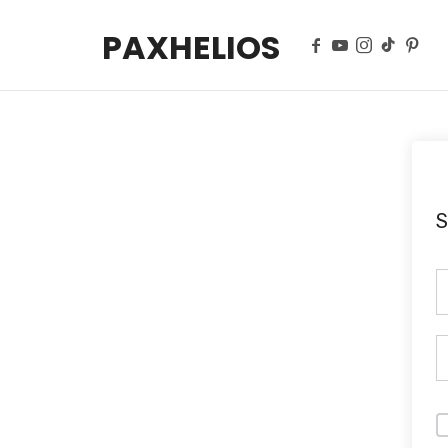
PAXHELIOS
Méditation guidée, auto-hypnose et bien-être mental — Séa
S