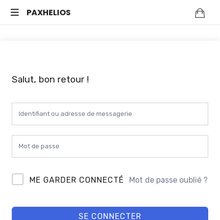
PAXHELIOS
Méditation
guidée,
auto-
hypnose
et
Salut, bon retour !
bien-
être
mental
—
Séances
en
ligne
ME GARDER CONNECTÉ
Mot de passe oublié ?
SE CONNECTER