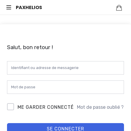
PAXHELIOS
Méditation
guidée,
auto-
hypnose
et
Salut, bon retour !
bien-
être
mental
—
Séances
en
ligne
ME GARDER CONNECTÉ
Mot de passe oublié ?
SE CONNECTER