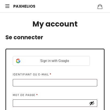
PAXHELIOS
Méditation
My account
guidée,
auto-
hypnose
Se connecter
et
bien-
être
mental
—
Sign in with Google
Séances
en
IDENTIFIANT OU E-MAIL
*
ligne
MOT DE PASSE
*