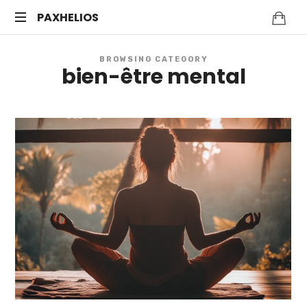
PAXHELIOS
Méditation
BROWSING CATEGORY
guidée,
bien-être mental
auto-
hypnose
et
bien-
être
mental
—
Séances
en
ligne