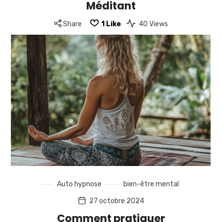
Méditant
Share
1
Like
40 Views
Méditant : Le guide complet pour développer une
pratique de méditation Les méditants sont des
personnes qui intègrent la méditation dans leur vie
quotidienne pour cultiver la paix intérieure, renforcer…
READ MORE
Auto hypnose
bien-être mental
27 octobre 2024
Comment pratiquer