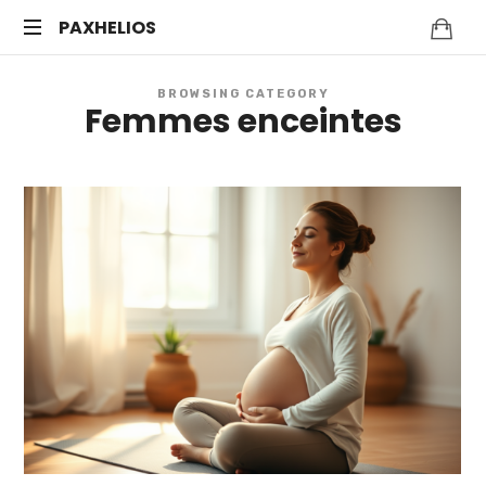
PAXHELIOS
Méditation
BROWSING CATEGORY
guidée,
Femmes enceintes
auto-
hypnose
et
bien-
être
mental
—
Séances
en
ligne