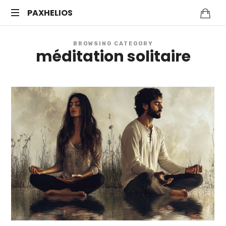
PAXHELIOS
Méditation
BROWSING CATEGORY
guidée,
méditation solitaire
auto-
hypnose
et
bien-
être
mental
—
Séances
en
ligne