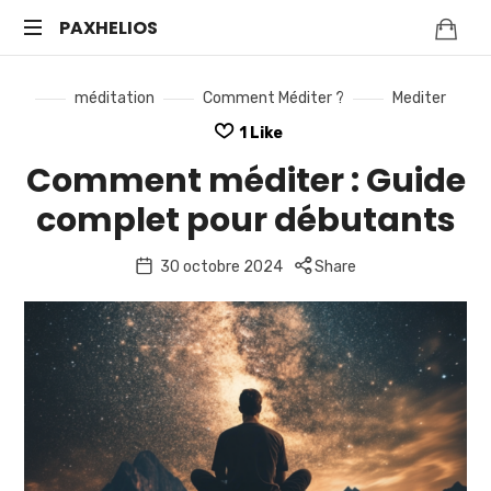
PAXHELIOS
Méditation
méditation
Comment Méditer ?
Mediter
guidée,
auto-
1
Like
hypnose
Comment méditer : Guide
et
bien-
complet pour débutants
être
mental
30 octobre 2024
Share
—
Séances
en
ligne