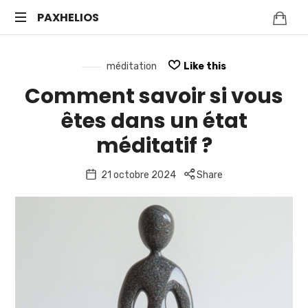
PAXHELIOS
Méditation
guidée,
méditation
Like this
auto-
Comment savoir si vous
hypnose
et
êtes dans un état
bien-
méditatif ?
être
mental
—
21 octobre 2024
Share
Séances
en
ligne